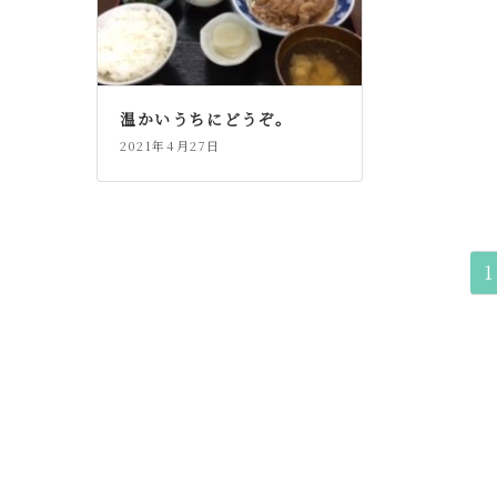
温かいうちにどうぞ。
2021年4月27日
投
1
稿
ナ
ビ
ゲ