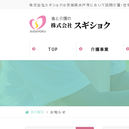
コ
ナ
株式会社スギショクは茨城県水戸市において訪問介護・在
ン
ビ
テ
ゲ
ン
ー
ツ
シ
に
ョ
移
ン
TOP
介護事業
動
に
移
動
HOME
お知らせ